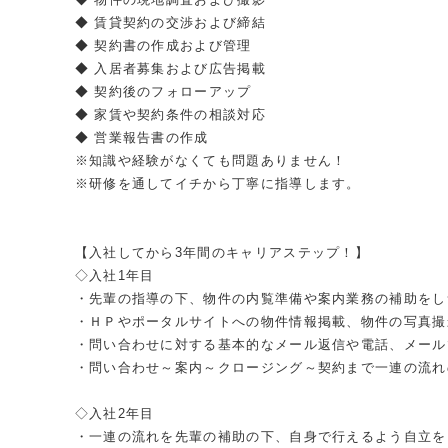
◆ 賃貸契約の交渉および締結
◆ 契約書の作成および管理
◆ 入居者募集および広告掲載
◆ 契約後のフォローアップ
◆ 家賃や契約条件の相談対応
◆ 営業報告書の作成
※知識や経験がなくても問題ありません！
※研修を通してイチから丁寧に指導します。
【入社してから3年間のキャリアステップ！】
◇入社1年目
・先輩の指導の下、物件の内覧準備や案内業務の補助をし
・ＨＰやポータルサイトへの物件情報掲載、物件の写真撮
・問い合わせに対する基本的なメール返信や電話、メール
・問い合わせ～案内～クロージング～契約まで一連の流れ
◇入社2年目
・一連の流れを先輩の補助の下、自身で行えるよう自立を